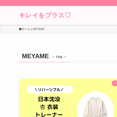
キレイをプラス♡
ホーム
MEYAME
MEYAME
– tag –
ド