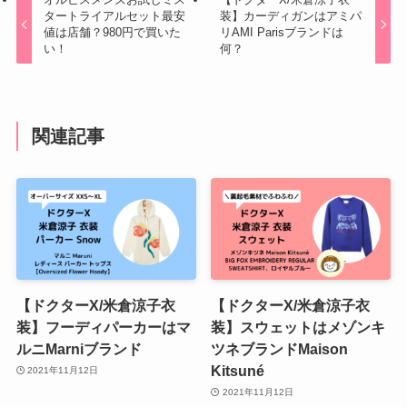
タートライアルセット最安
装】カーディガンはアミパ
値は店舗？980円で買いた
リAMI Parisブランドは
い！
何？
関連記事
【ドクターX/米倉涼子衣
【ドクターX/米倉涼子衣
装】フーディパーカーはマ
装】スウェットはメゾンキ
ルニMarniブランド
ツネブランドMaison
Kitsuné
2021年11月12日
2021年11月12日