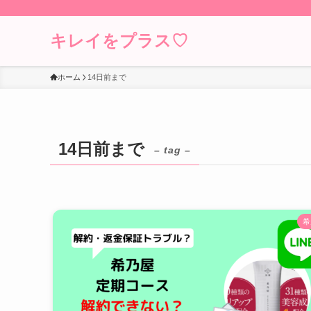
キレイをプラス♡
ホーム
14日前まで
14日前まで
– tag –
希