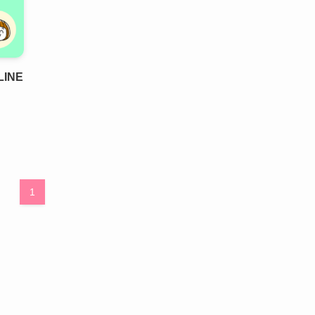
INE
1